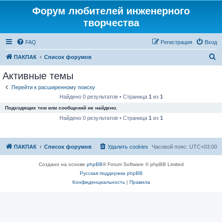
Форум любителей инженерного
творчества
FAQ
Регистрация
Вход
П
ПАКПАК
Список форумов
о
Активные темы
и
Перейти к расширенному поиску
с
Найдено 0 результатов • Страница
1
из
1
к
Подходящих тем или сообщений не найдено.
Найдено 0 результатов • Страница
1
из
1
ПАКПАК
Список форумов
Удалить cookies
Часовой пояс:
UTC+03:00
Создано на основе
phpBB
® Forum Software © phpBB Limited
Русская поддержка phpBB
Конфиденциальность
|
Правила