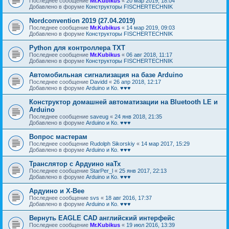
Последнее сообщение
Mr.Kubikus
«
20 мар 2019, 18:04
Добавлено в форуме
Конструкторы FISCHERTECHNIK
Nordconvention 2019 (27.04.2019)
Последнее сообщение
Mr.Kubikus
«
14 мар 2019, 09:03
Добавлено в форуме
Конструкторы FISCHERTECHNIK
Python для контроллера TXT
Последнее сообщение
Mr.Kubikus
«
06 авг 2018, 11:17
Добавлено в форуме
Конструкторы FISCHERTECHNIK
Автомобильная сигнализация на базе Arduino
Последнее сообщение
Davidd
«
26 апр 2018, 12:17
Добавлено в форуме
Arduino и Ко. ♥♥♥
Конструктор домашней автоматизации на Bluetooth LE и
Arduino
Последнее сообщение
saveug
«
24 янв 2018, 21:35
Добавлено в форуме
Arduino и Ко. ♥♥♥
Вопрос мастерам
Последнее сообщение
Rudolph Sikorskiy
«
14 мар 2017, 15:29
Добавлено в форуме
Arduino и Ко. ♥♥♥
Транслятор с Ардуино наТх
Последнее сообщение
StarPer_l
«
25 янв 2017, 22:13
Добавлено в форуме
Arduino и Ко. ♥♥♥
Ардуино и X-Bee
Последнее сообщение
svs
«
18 авг 2016, 17:37
Добавлено в форуме
Arduino и Ко. ♥♥♥
Вернуть EAGLE CAD английский интерфейс
Последнее сообщение
Mr.Kubikus
«
19 июл 2016, 13:39