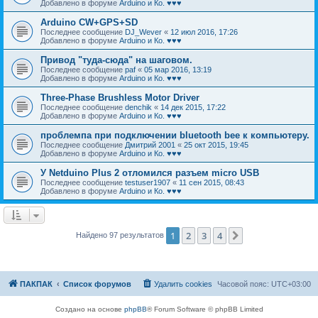
Добавлено в форуме
Arduino и Ко. ♥♥♥
Arduino CW+GPS+SD
Последнее сообщение
DJ_Wever
«
12 июл 2016, 17:26
Добавлено в форуме
Arduino и Ко. ♥♥♥
Привод "туда-сюда" на шаговом.
Последнее сообщение
paf
«
05 мар 2016, 13:19
Добавлено в форуме
Arduino и Ко. ♥♥♥
Three-Phase Brushless Motor Driver
Последнее сообщение
denchik
«
14 дек 2015, 17:22
Добавлено в форуме
Arduino и Ко. ♥♥♥
проблемпа при подключении bluetooth bee к компьютеру.
Последнее сообщение
Дмитрий 2001
«
25 окт 2015, 19:45
Добавлено в форуме
Arduino и Ко. ♥♥♥
У Netduino Plus 2 отломился разъем micro USB
Последнее сообщение
testuser1907
«
11 сен 2015, 08:43
Добавлено в форуме
Arduino и Ко. ♥♥♥
1
2
3
4
След.
Найдено 97 результатов
ПАКПАК
Список форумов
Удалить cookies
Часовой пояс:
UTC+03:00
Создано на основе
phpBB
® Forum Software © phpBB Limited