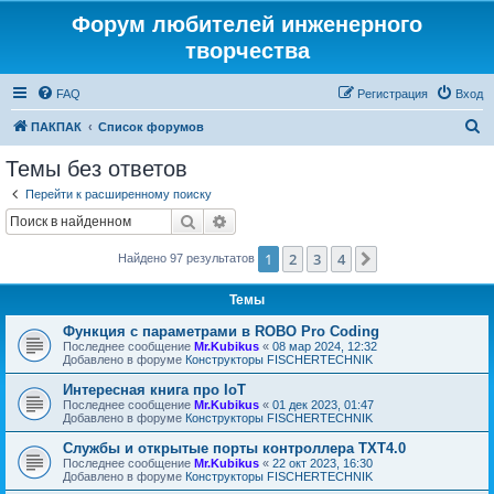
Форум любителей инженерного
творчества
FAQ
Регистрация
Вход
П
ПАКПАК
Список форумов
о
Темы без ответов
и
Перейти к расширенному поиску
с
Поиск
Расширенный поиск
к
1
2
3
4
След.
Найдено 97 результатов
Темы
Функция с параметрами в ROBO Pro Coding
Последнее сообщение
Mr.Kubikus
«
08 мар 2024, 12:32
Добавлено в форуме
Конструкторы FISCHERTECHNIK
Интересная книга про IoT
Последнее сообщение
Mr.Kubikus
«
01 дек 2023, 01:47
Добавлено в форуме
Конструкторы FISCHERTECHNIK
Службы и открытые порты контроллера TXT4.0
Последнее сообщение
Mr.Kubikus
«
22 окт 2023, 16:30
Добавлено в форуме
Конструкторы FISCHERTECHNIK