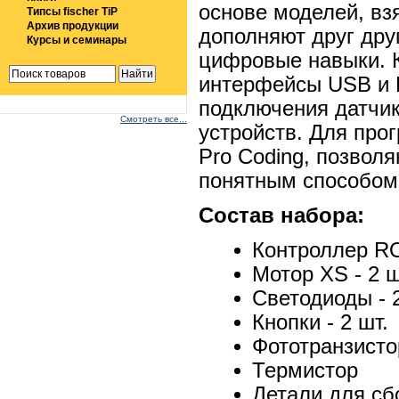
основе моделей, вз
Типсы fischer TiP
Архив продукции
дополняют друг дру
Курсы и семинары
цифровые навыки. К
интерфейсы USB и B
подключения датчи
Смотреть все...
устройств. Для пр
Pro Coding, позвол
понятным способом
Состав набора:
Контроллер R
Мотор XS - 2 ш
Светодиоды - 2
Кнопки - 2 шт.
Фототранзисто
Термистор
Детали для сб