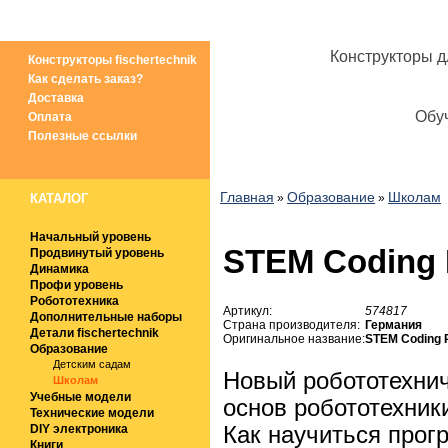
ПАКПАК
Магазин
Блог
Форум
Г
Конструкторы д
Конструкторы fischertechnik
Как сделать заказ?
Доставка
Обуч
Оплата
Полезные ссылки
Главная
Образование
Школам
КАТАЛОГ
»
»
Начальный уровень
STEM Coding P
Продвинутый уровень
Динамика
Профи уровень
Робототехника
Артикул:
574817
Дополнительные наборы
Страна производителя:
Германия
Детали fischertechnik
Оригинальное название:
STEM Coding P
Образование
Детским садам
Новый робототехнич
Школам
Учебные модели
основ робототехник
Технические модели
DIY электроника
Как научиться прог
Книги