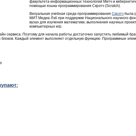
факультета информационных технологий Митч и кибернетиче
помощью языка программирования Скрэтч (Scratch).
Визуальная учебная среда программирования
Скрэтч
была р
МИТ Медиа Лэб при поддержке Национального научного фонд
вузах для изучения математики, выполнения научных проек
компьютерных игр.
лайн сервиса. Поэтому для начала работы достаточно запустить любимый бра
 блоков. Каждый элемент выполняет отдельную функцию. Программные элем
s
купают: