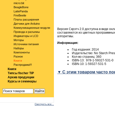
micro:bit
BeagleBone
LattePanda
FireBeetle
Платы расширения
Датчики для Arduino
Коммуникационные модули
Версия Скрэтч 2.0 доступна в виде он
Провода и разъемы
составляются из цветных программных
Индикаторы и LCD
алгоритмы.
Моторы
Информация:
Источники питания
Наборы
Год издания: 2014
Компоненты
Издательство: No Starch Pres
Разное
Кол-во страниц: 360
ISBN-13: 978-1-59327-531-0
Книги
ISBN-10: 1-59327-531-5
Распродажа!!!
Книги
▼
С этим товаром часто по
Типсы fischer TiP
Архив продукции
Курсы и семинары
Смотреть все...