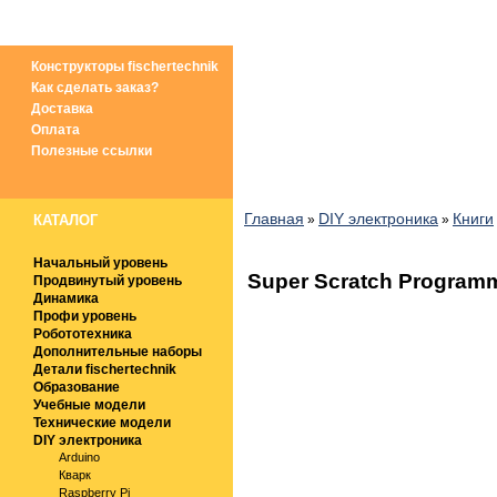
ПАКПАК
Магазин
Блог
Форум
Г
Конструкторы fischertechnik
Как сделать заказ?
Доставка
Оплата
Полезные ссылки
Главная
DIY электроника
Книги
КАТАЛОГ
»
»
Начальный уровень
Super Scratch Programm
Продвинутый уровень
Динамика
Профи уровень
Робототехника
Дополнительные наборы
Детали fischertechnik
Образование
Учебные модели
Технические модели
DIY электроника
Arduino
Кварк
Raspberry Pi