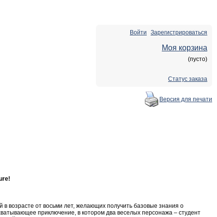
info@pacpac.ru
+7 (495) 204−35−12
Войти
Зарегистрироваться
Моя корзина
(пусто)
Статус заказа
Версия для печати
ure!
 в возрасте от восьми лет, желающих получить базовые знания о
хватывающее приключение, в котором два веселых персонажа – студент