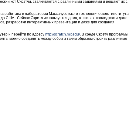
ский кот Скрэтчи, сталкиваются с различными заданиями и решают их с
азработана в лаборатории Массачусетского технологического института
а США. Сейчас Скретч используется дома, в школах, колледжах и даже
тов, разработки интерактивных презентации и даже для создания
узер и перейти по адресу
http://scratch.mit.edu/
. В среде Скрэтч программы
енты можно соединять между собой и таким образом строить различные